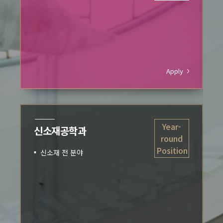
AI기반 금속공정 설계 및 해석, 정련반응공정,
Sustainable metallurgy, 전기화학, 열역학 또는
화학반응 속도론 등 화학야금 전분야]
ply
Apply
ar-
D-8
첨단원자력공학부
und
tion
핵융합/플라즈마/가속기 분야