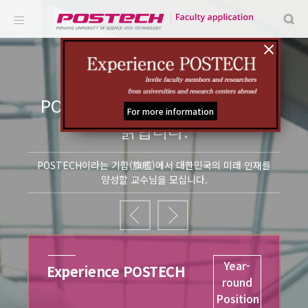
POSTECH이 대한민국의 미래를
For more information
밝힙니다.
POSTECH이라는 기함(旗艦)에서 대한민국의 미래 인재를
양성할 교수님을 모십니다.
ar-
D-16
친환경소재대학원 (철강)
und
tion
금속재료 및 공정(화학야금) - [수소환원제철공정,