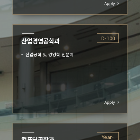
ply
Apply
100
Year-
교수 POOL 등록
round
Position
모든 분야
ply
Apply
ar-