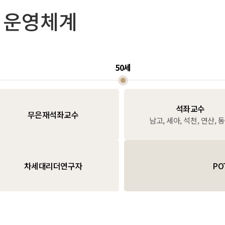
운영체계
50세
석좌교수
무은재석좌교수
남고, 세아, 석천, 연산, 
차세대리더연구자
PO